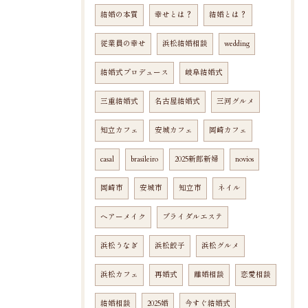
結婚の本質
幸せとは？
結婚とは？
従業員の幸せ
浜松結婚相談
wedding
結婚式プロデュース
岐阜結婚式
三重結婚式
名古屋結婚式
三河グルメ
知立カフェ
安城カフェ
岡崎カフェ
casal
brasileiro
2025新郎新婦
novios
岡崎市
安城市
知立市
ネイル
ヘアーメイク
ブライダルエステ
浜松うなぎ
浜松餃子
浜松グルメ
浜松カフェ
再婚式
離婚相談
恋愛相談
結婚相談
2025婚
今すぐ結婚式