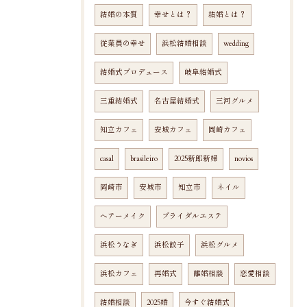
結婚の本質
幸せとは？
結婚とは？
従業員の幸せ
浜松結婚相談
wedding
結婚式プロデュース
岐阜結婚式
三重結婚式
名古屋結婚式
三河グルメ
知立カフェ
安城カフェ
岡崎カフェ
casal
brasileiro
2025新郎新婦
novios
岡崎市
安城市
知立市
ネイル
ヘアーメイク
ブライダルエステ
浜松うなぎ
浜松餃子
浜松グルメ
浜松カフェ
再婚式
離婚相談
恋愛相談
結婚相談
2025婚
今すぐ結婚式