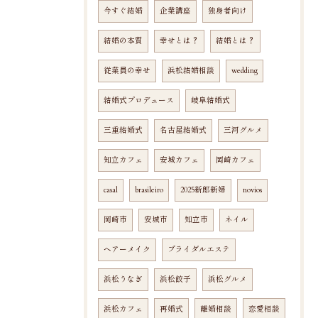
今すぐ結婚
企業講座
独身者向け
結婚の本質
幸せとは？
結婚とは？
従業員の幸せ
浜松結婚相談
wedding
結婚式プロデュース
岐阜結婚式
三重結婚式
名古屋結婚式
三河グルメ
知立カフェ
安城カフェ
岡崎カフェ
casal
brasileiro
2025新郎新婦
novios
岡崎市
安城市
知立市
ネイル
ヘアーメイク
ブライダルエステ
浜松うなぎ
浜松餃子
浜松グルメ
浜松カフェ
再婚式
離婚相談
恋愛相談