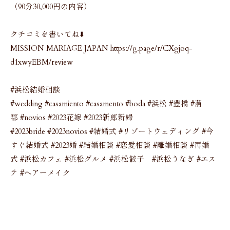
（90分30,000円の内容）
クチコミを書いてね⬇️
MISSION MARIAGE JAPAN https://g.page/r/CXgjoq-
d1xwyEBM/review
#浜松結婚相談
#wedding #casamiento #casamento #boda #浜松 #豊橋 #蒲
郡 #novios #2023花嫁 #2023新郎新婦
#2023bride #2023novios #結婚式 #リゾートウェディング #今
すぐ結婚式 #2023婚 #結婚相談 #恋愛相談 #離婚相談 #再婚
式 #浜松カフェ #浜松グルメ #浜松餃子 #浜松うなぎ #エス
テ #ヘアーメイク