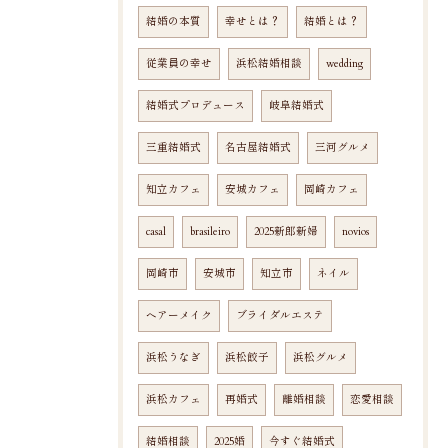
結婚の本質
幸せとは？
結婚とは？
従業員の幸せ
浜松結婚相談
wedding
結婚式プロデュース
岐阜結婚式
三重結婚式
名古屋結婚式
三河グルメ
知立カフェ
安城カフェ
岡崎カフェ
casal
brasileiro
2025新郎新婦
novios
岡崎市
安城市
知立市
ネイル
ヘアーメイク
ブライダルエステ
浜松うなぎ
浜松餃子
浜松グルメ
浜松カフェ
再婚式
離婚相談
恋愛相談
結婚相談
2025婚
今すぐ結婚式