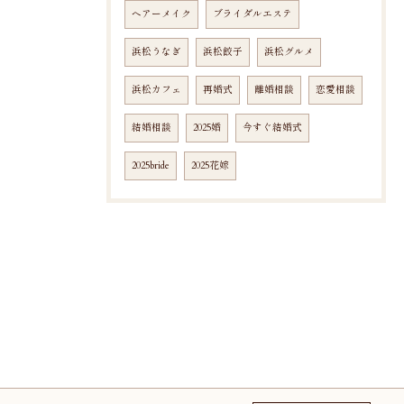
ヘアーメイク
ブライダルエステ
浜松うなぎ
浜松餃子
浜松グルメ
浜松カフェ
再婚式
離婚相談
恋愛相談
結婚相談
2025婚
今すぐ結婚式
2025bride
2025花嫁