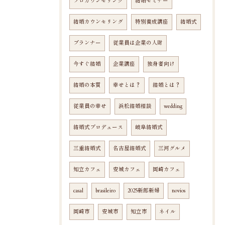
プロカウンセリング
結婚セミナー
結婚カウンセリング
特別養成講座
結婚式
プランナー
従業員は企業の人財
今すぐ結婚
企業講座
独身者向け
結婚の本質
幸せとは？
結婚とは？
従業員の幸せ
浜松結婚相談
wedding
結婚式プロデュース
岐阜結婚式
三重結婚式
名古屋結婚式
三河グルメ
知立カフェ
安城カフェ
岡崎カフェ
casal
brasileiro
2025新郎新婦
novios
岡崎市
安城市
知立市
ネイル