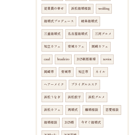
従業員の幸せ
浜松結婚相談
wedding
結婚式プロデュース
岐阜結婚式
三重結婚式
名古屋結婚式
三河グルメ
知立カフェ
安城カフェ
岡崎カフェ
casal
brasileiro
2025新郎新婦
novios
岡崎市
安城市
知立市
ネイル
ヘアーメイク
ブライダルエステ
浜松うなぎ
浜松餃子
浜松グルメ
浜松カフェ
再婚式
離婚相談
恋愛相談
結婚相談
2025婚
今すぐ結婚式