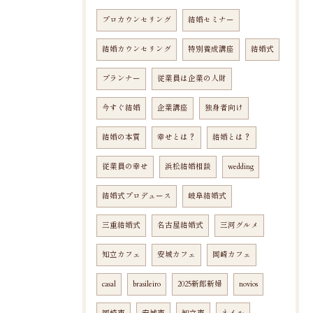
プロカウンセリング
結婚セミナー
結婚カウンセリング
特別養成講座
結婚式
プランナー
従業員は企業の人財
今すぐ結婚
企業講座
独身者向け
結婚の本質
幸せとは？
結婚とは？
従業員の幸せ
浜松結婚相談
wedding
結婚式プロデュース
岐阜結婚式
三重結婚式
名古屋結婚式
三河グルメ
知立カフェ
安城カフェ
岡崎カフェ
casal
brasileiro
2025新郎新婦
novios