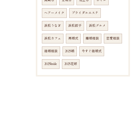
岡崎市
安城市
知立市
ネイル
ヘアーメイク
ブライダルエステ
浜松うなぎ
浜松餃子
浜松グルメ
浜松カフェ
再婚式
離婚相談
恋愛相談
結婚相談
2025婚
今すぐ結婚式
2025bride
2025花嫁