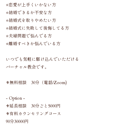
⭐️恋愛が上手くいかない方
⭐️結婚できるか不安な方
⭐️結婚式を取りやめたい方
⭐️結婚式に失敗して後悔してる方
⭐️夫婦問題で悩んでる方
⭐️離婚すべきか悩んでいる方
いつでも気軽に駆け込んでいただける
バーチャル教会です。
⚜️無料相談 30分（電話/Zoom)
- Option -
⚜️延長相談 30分ごと5000円
⚜️有料カウンセリングコース
90分30000円