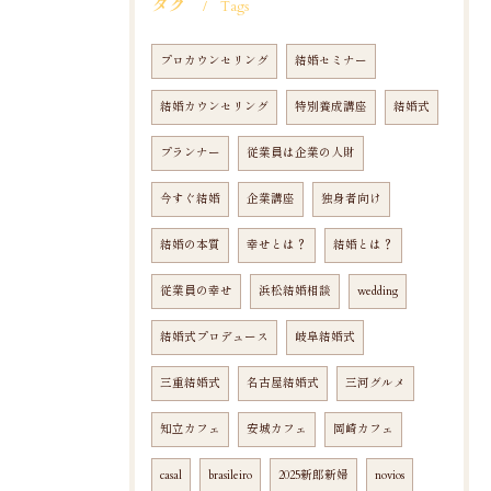
タグ
Tags
プロカウンセリング
結婚セミナー
結婚カウンセリング
特別養成講座
結婚式
プランナー
従業員は企業の人財
今すぐ結婚
企業講座
独身者向け
結婚の本質
幸せとは？
結婚とは？
従業員の幸せ
浜松結婚相談
wedding
結婚式プロデュース
岐阜結婚式
三重結婚式
名古屋結婚式
三河グルメ
知立カフェ
安城カフェ
岡崎カフェ
casal
brasileiro
2025新郎新婦
novios