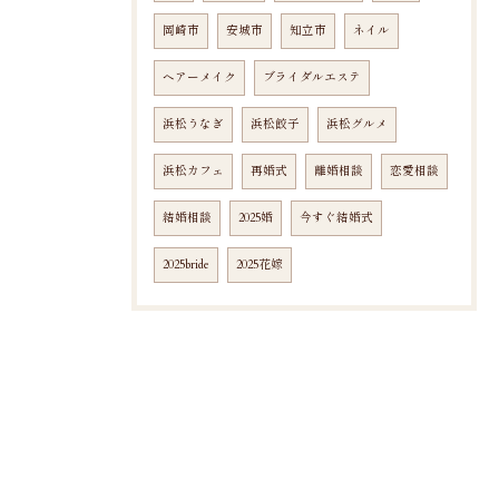
岡崎市
安城市
知立市
ネイル
ヘアーメイク
ブライダルエステ
浜松うなぎ
浜松餃子
浜松グルメ
浜松カフェ
再婚式
離婚相談
恋愛相談
結婚相談
2025婚
今すぐ結婚式
2025bride
2025花嫁