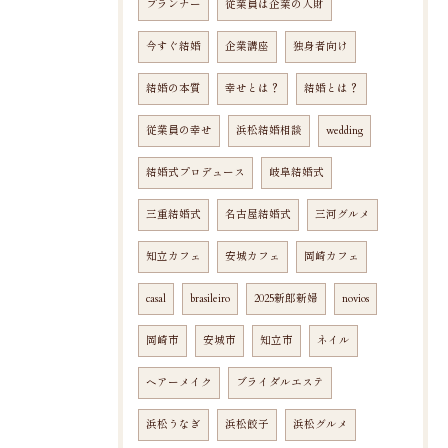
プランナー
従業員は企業の人財
今すぐ結婚
企業講座
独身者向け
結婚の本質
幸せとは？
結婚とは？
従業員の幸せ
浜松結婚相談
wedding
結婚式プロデュース
岐阜結婚式
三重結婚式
名古屋結婚式
三河グルメ
知立カフェ
安城カフェ
岡崎カフェ
casal
brasileiro
2025新郎新婦
novios
岡崎市
安城市
知立市
ネイル
ヘアーメイク
ブライダルエステ
浜松うなぎ
浜松餃子
浜松グルメ