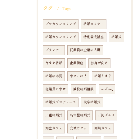
タグ
Tags
プロカウンセリング
結婚セミナー
結婚カウンセリング
特別養成講座
結婚式
プランナー
従業員は企業の人財
今すぐ結婚
企業講座
独身者向け
結婚の本質
幸せとは？
結婚とは？
従業員の幸せ
浜松結婚相談
wedding
結婚式プロデュース
岐阜結婚式
三重結婚式
名古屋結婚式
三河グルメ
知立カフェ
安城カフェ
岡崎カフェ