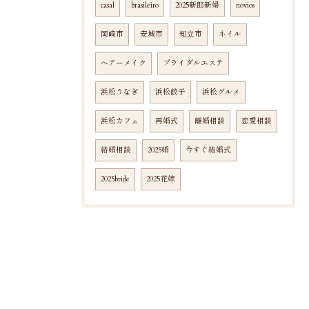
casal
brasileiro
2025新郎新婦
novios
岡崎市
安城市
知立市
ネイル
ヘアーメイク
ブライダルエステ
浜松うなぎ
浜松餃子
浜松グルメ
浜松カフェ
再婚式
離婚相談
恋愛相談
結婚相談
2025婚
今すぐ結婚式
2025bride
2025花嫁