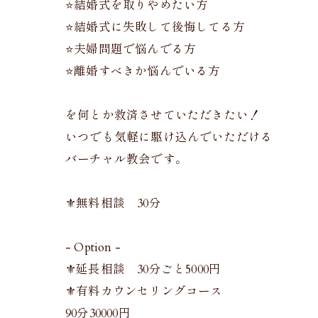
⭐️結婚式を取りやめたい方
⭐️結婚式に失敗して後悔してる方
⭐️夫婦問題で悩んでる方
⭐️離婚すべきか悩んでいる方
を何とか救済させていただきたい！
いつでも気軽に駆け込んでいただける
バーチャル教会です。
⚜️無料相談 30分
- Option -
⚜️延長相談 30分ごと5000円
⚜️有料カウンセリングコース
90分30000円