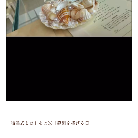
「結婚式とは」その⑥「感謝を捧げる日」