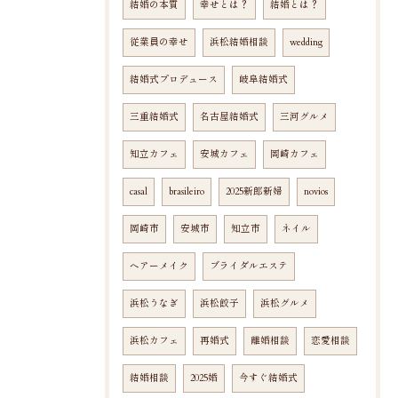
結婚の本質
幸せとは？
結婚とは？
従業員の幸せ
浜松結婚相談
wedding
結婚式プロデュース
岐阜結婚式
三重結婚式
名古屋結婚式
三河グルメ
知立カフェ
安城カフェ
岡崎カフェ
casal
brasileiro
2025新郎新婦
novios
岡崎市
安城市
知立市
ネイル
ヘアーメイク
ブライダルエステ
浜松うなぎ
浜松餃子
浜松グルメ
浜松カフェ
再婚式
離婚相談
恋愛相談
結婚相談
2025婚
今すぐ結婚式