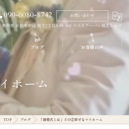
090-6080-8742
お問い合わせ
011 静岡県 浜松市中区 城北2丁目5-14-502 ナイスアーバン城北ヒルズ
ブログ
お客様の声
イホーム
TOP
ブログ
「結婚式とは」その③幸せなマイホーム