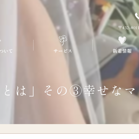
〒432-8
ついて
サービス
新着情報
流れについて
プラン
式とは」その③幸せなマ