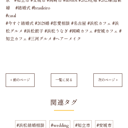
京 #知立市 #安城市 #岡崎市 #novios #2025花嫁 #2025新郎新
婦 #結婚式 #brasileiro
#casal
#今すぐ結婚式 #2025婚 #恋愛相談 #名古屋 #浜松カフェ #浜
松グルメ #浜松餃子 #浜松うなぎ #岡崎カフェ #安城カフェ #
知立カフェ #三河グルメ #ヘアーメイク
< 前のページ
一覧に戻る
次のページ >
関連タグ
#浜松結婚相談
#wedding
#知立市
#安城市