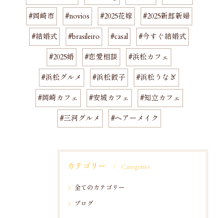
#岡崎市
#novios
#2025花嫁
#2025新郎新婦
#結婚式
#brasileiro
#casal
#今すぐ結婚式
#2025婚
#恋愛相談
#浜松カフェ
#浜松グルメ
#浜松餃子
#浜松うなぎ
#岡崎カフェ
#安城カフェ
#知立カフェ
#三河グルメ
#ヘアーメイク
カテゴリー
Categories
全てのカテゴリー
ブログ