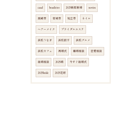
casal
brasileiro
2025新郎新婦
novios
岡崎市
安城市
知立市
ネイル
ヘアーメイク
ブライダルエステ
浜松うなぎ
浜松餃子
浜松グルメ
浜松カフェ
再婚式
離婚相談
恋愛相談
結婚相談
2025婚
今すぐ結婚式
2025bride
2025花嫁