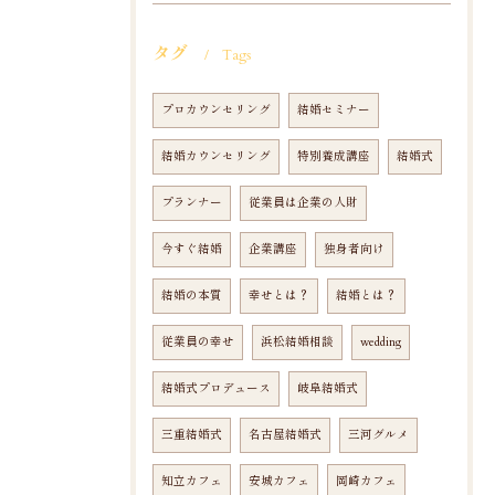
タグ
Tags
プロカウンセリング
結婚セミナー
結婚カウンセリング
特別養成講座
結婚式
プランナー
従業員は企業の人財
今すぐ結婚
企業講座
独身者向け
結婚の本質
幸せとは？
結婚とは？
従業員の幸せ
浜松結婚相談
wedding
結婚式プロデュース
岐阜結婚式
三重結婚式
名古屋結婚式
三河グルメ
知立カフェ
安城カフェ
岡崎カフェ