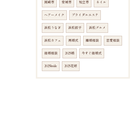
岡崎市
安城市
知立市
ネイル
ヘアーメイク
ブライダルエステ
浜松うなぎ
浜松餃子
浜松グルメ
浜松カフェ
再婚式
離婚相談
恋愛相談
結婚相談
2025婚
今すぐ結婚式
2025bride
2025花嫁