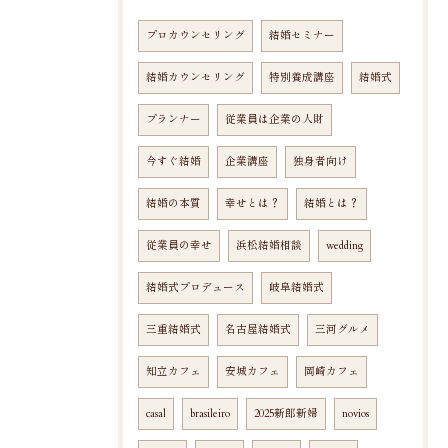
プロカウンセリング
結婚セミナー
結婚カウンセリング
特別養成講座
結婚式
プランナー
従業員は企業の人財
今すぐ結婚
企業講座
独身者向け
結婚の本質
幸せとは？
結婚とは？
従業員の幸せ
浜松結婚相談
wedding
結婚式プロデュース
岐阜結婚式
三重結婚式
名古屋結婚式
三河グルメ
知立カフェ
安城カフェ
岡崎カフェ
casal
brasileiro
2025新郎新婦
novios