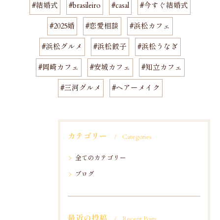
#結婚式
#brasileiro
#casal
#今すぐ結婚式
#2025婚
#恋愛相談
#浜松カフェ
#浜松グルメ
#浜松餃子
#浜松うなぎ
#岡崎カフェ
#安城カフェ
#知立カフェ
#三河グルメ
#ヘアーメイク
カテゴリー
Categories
全てのカテゴリー
ブログ
最近の投稿
Recent Posts