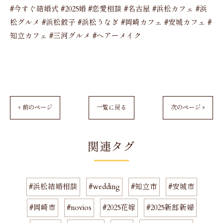
#今すぐ結婚式 #2025婚 #恋愛相談 #名古屋 #浜松カフェ #浜
松グルメ #浜松餃子 #浜松うなぎ #岡崎カフェ #安城カフェ #
知立カフェ #三河グルメ #ヘアーメイク
< 前のページ
一覧に戻る
次のページ >
関連タグ
#浜松結婚相談
#wedding
#知立市
#安城市
#岡崎市
#novios
#2025花嫁
#2025新郎新婦