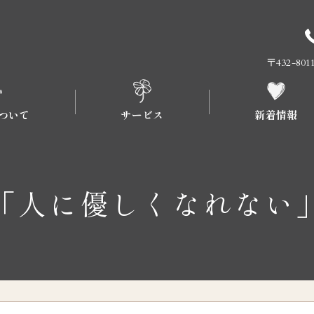
〒432-8
ついて
サービス
新着情報
流れについて
プラン
「人に優しくなれない