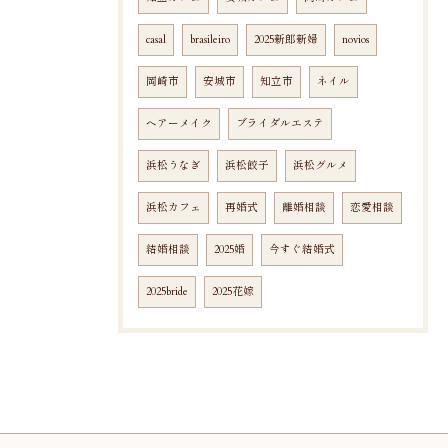
casal
brasileiro
2025新郎新婦
novios
岡崎市
安城市
知立市
ネイル
ヘアーメイク
ブライダルエステ
浜松うなぎ
浜松餃子
浜松グルメ
浜松カフェ
再婚式
離婚相談
恋愛相談
結婚相談
2025婚
今すぐ結婚式
2025bride
2025花嫁