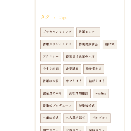
タグ
Tags
プロカウンセリング
結婚セミナー
結婚カウンセリング
特別養成講座
結婚式
プランナー
従業員は企業の人財
今すぐ結婚
企業講座
独身者向け
結婚の本質
幸せとは？
結婚とは？
従業員の幸せ
浜松結婚相談
wedding
結婚式プロデュース
岐阜結婚式
三重結婚式
名古屋結婚式
三河グルメ
知立カフェ
安城カフェ
岡崎カフェ