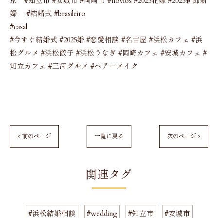
京 #知立市 #安城市 #岡崎市 #novios #2025花嫁 #2025新郎新
婦 #結婚式 #brasileiro
#casal
#今すぐ結婚式 #2025婚 #恋愛相談 #名古屋 #浜松カフェ #浜
松グルメ #浜松餃子 #浜松うなぎ #岡崎カフェ #安城カフェ #
知立カフェ #三河グルメ #ヘアーメイク
< 前のページ
一覧に戻る
次のページ >
関連タグ
#浜松結婚相談
#wedding
#知立市
#安城市