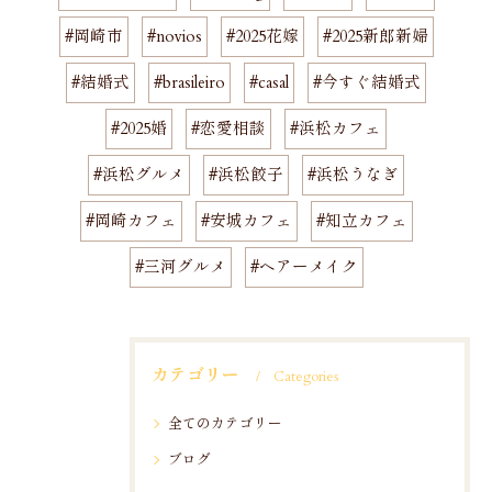
#岡崎市
#novios
#2025花嫁
#2025新郎新婦
#結婚式
#brasileiro
#casal
#今すぐ結婚式
#2025婚
#恋愛相談
#浜松カフェ
#浜松グルメ
#浜松餃子
#浜松うなぎ
#岡崎カフェ
#安城カフェ
#知立カフェ
#三河グルメ
#ヘアーメイク
カテゴリー
Categories
全てのカテゴリー
ブログ