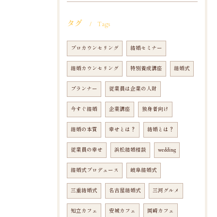
タグ
Tags
プロカウンセリング
結婚セミナー
結婚カウンセリング
特別養成講座
結婚式
プランナー
従業員は企業の人財
今すぐ結婚
企業講座
独身者向け
結婚の本質
幸せとは？
結婚とは？
従業員の幸せ
浜松結婚相談
wedding
結婚式プロデュース
岐阜結婚式
三重結婚式
名古屋結婚式
三河グルメ
知立カフェ
安城カフェ
岡崎カフェ