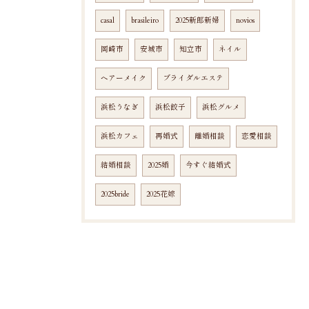
casal
brasileiro
2025新郎新婦
novios
岡崎市
安城市
知立市
ネイル
ヘアーメイク
ブライダルエステ
浜松うなぎ
浜松餃子
浜松グルメ
浜松カフェ
再婚式
離婚相談
恋愛相談
結婚相談
2025婚
今すぐ結婚式
2025bride
2025花嫁