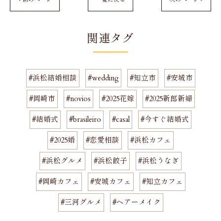
関連タグ
#浜松結婚相談
#wedding
#知立市
#安城市
#岡崎市
#novios
#2025花嫁
#2025新郎新婦
#結婚式
#brasileiro
#casal
#今すぐ結婚式
#2025婚
#恋愛相談
#浜松カフェ
#浜松グルメ
#浜松餃子
#浜松うなぎ
#岡崎カフェ
#安城カフェ
#知立カフェ
#三河グルメ
#ヘアーメイク