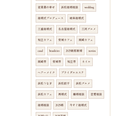
従業員の幸せ
浜松結婚相談
wedding
結婚式プロデュース
岐阜結婚式
三重結婚式
名古屋結婚式
三河グルメ
知立カフェ
安城カフェ
岡崎カフェ
casal
brasileiro
2025新郎新婦
novios
岡崎市
安城市
知立市
ネイル
ヘアーメイク
ブライダルエステ
浜松うなぎ
浜松餃子
浜松グルメ
浜松カフェ
再婚式
離婚相談
恋愛相談
結婚相談
2025婚
今すぐ結婚式