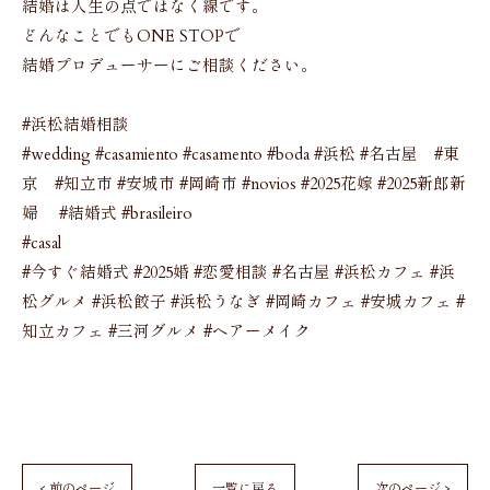
結婚は人生の点ではなく線です。
どんなことでもONE STOPで
結婚プロデューサーにご相談ください。
#浜松結婚相談
#wedding #casamiento #casamento #boda #浜松 #名古屋 #東
京 #知立市 #安城市 #岡崎市 #novios #2025花嫁 #2025新郎新
婦 #結婚式 #brasileiro
#casal
#今すぐ結婚式 #2025婚 #恋愛相談 #名古屋 #浜松カフェ #浜
松グルメ #浜松餃子 #浜松うなぎ #岡崎カフェ #安城カフェ #
知立カフェ #三河グルメ #ヘアーメイク
< 前のページ
一覧に戻る
次のページ >