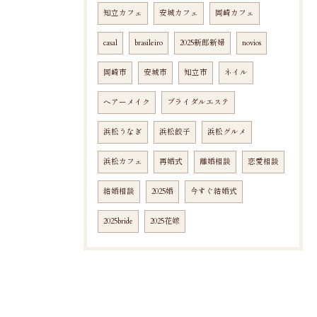
知立カフェ
安城カフェ
岡崎カフェ
casal
brasileiro
2025新郎新婦
novios
岡崎市
安城市
知立市
ネイル
ヘアーメイク
ブライダルエステ
浜松うなぎ
浜松餃子
浜松グルメ
浜松カフェ
再婚式
離婚相談
恋愛相談
結婚相談
2025婚
今すぐ結婚式
2025bride
2025花嫁