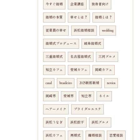
今すぐ結婚
企業講座
独身者向け
結婚の本質
幸せとは？
結婚とは？
従業員の幸せ
浜松結婚相談
wedding
結婚式プロデュース
岐阜結婚式
三重結婚式
名古屋結婚式
三河グルメ
知立カフェ
安城カフェ
岡崎カフェ
casal
brasileiro
2025新郎新婦
novios
岡崎市
安城市
知立市
ネイル
ヘアーメイク
ブライダルエステ
浜松うなぎ
浜松餃子
浜松グルメ
浜松カフェ
再婚式
離婚相談
恋愛相談