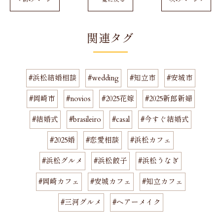
関連タグ
#浜松結婚相談
#wedding
#知立市
#安城市
#岡崎市
#novios
#2025花嫁
#2025新郎新婦
#結婚式
#brasileiro
#casal
#今すぐ結婚式
#2025婚
#恋愛相談
#浜松カフェ
#浜松グルメ
#浜松餃子
#浜松うなぎ
#岡崎カフェ
#安城カフェ
#知立カフェ
#三河グルメ
#ヘアーメイク