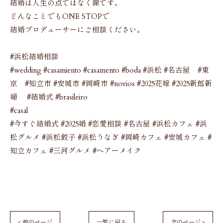
結婚は人生の点ではなく線です。
どんなことでもONE STOPで
結婚プロデューサーにご相談ください。
#浜松結婚相談
#wedding #casamiento #casamento #boda #浜松 #名古屋 #東
京 #知立市 #安城市 #岡崎市 #novios #2025花嫁 #2025新郎新
婦 #結婚式 #brasileiro
#casal
#今すぐ結婚式 #2025婚 #恋愛相談 #名古屋 #浜松カフェ #浜
松グルメ #浜松餃子 #浜松うなぎ #岡崎カフェ #安城カフェ #
知立カフェ #三河グルメ #ヘアーメイク
< 前のページ
一覧に戻る
次のページ >