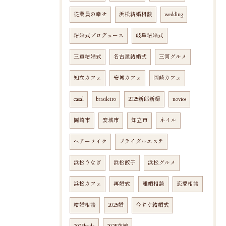
従業員の幸せ
浜松結婚相談
wedding
結婚式プロデュース
岐阜結婚式
三重結婚式
名古屋結婚式
三河グルメ
知立カフェ
安城カフェ
岡崎カフェ
casal
brasileiro
2025新郎新婦
novios
岡崎市
安城市
知立市
ネイル
ヘアーメイク
ブライダルエステ
浜松うなぎ
浜松餃子
浜松グルメ
浜松カフェ
再婚式
離婚相談
恋愛相談
結婚相談
2025婚
今すぐ結婚式