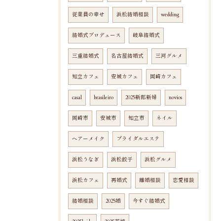
従業員の幸せ
浜松結婚相談
wedding
結婚式プロデュース
岐阜結婚式
三重結婚式
名古屋結婚式
三河グルメ
知立カフェ
安城カフェ
岡崎カフェ
casal
brasileiro
2025新郎新婦
novios
岡崎市
安城市
知立市
ネイル
ヘアーメイク
ブライダルエステ
浜松うなぎ
浜松餃子
浜松グルメ
浜松カフェ
再婚式
離婚相談
恋愛相談
結婚相談
2025婚
今すぐ結婚式