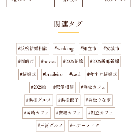
< 前のページ
一覧に戻る
次のページ >
関連タグ
#浜松結婚相談
#wedding
#知立市
#安城市
#岡崎市
#novios
#2025花嫁
#2025新郎新婦
#結婚式
#brasileiro
#casal
#今すぐ結婚式
#2025婚
#恋愛相談
#浜松カフェ
#浜松グルメ
#浜松餃子
#浜松うなぎ
#岡崎カフェ
#安城カフェ
#知立カフェ
#三河グルメ
#ヘアーメイク