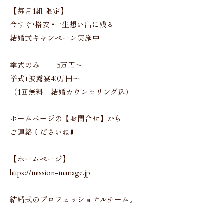
【毎月1組 限定】
今すぐ•格安 •一生想い出に残る
結婚式キャンペーン実施中
挙式のみ 5万円〜
挙式+披露宴40万円〜
（1回無料 結婚カウンセリング込）
ホームページの【お問合せ】から
ご連絡くださいね⬇️
【ホームページ】
https://mission-mariage.jp
結婚式のプロフェッショナルチーム。