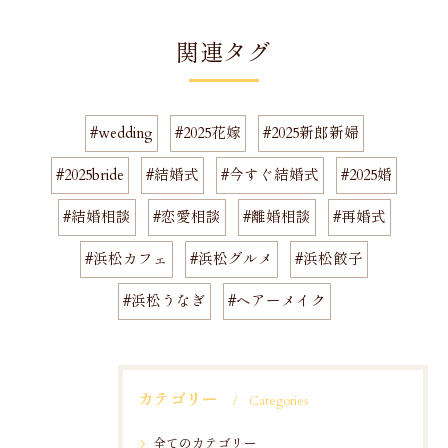
関連タグ
#wedding
#2025花嫁
#2025新郎新婦
#2025bride
#結婚式
#今すぐ結婚式
#2025婚
#結婚相談
#恋愛相談
#離婚相談
#再婚式
#浜松カフェ
#浜松グルメ
#浜松餃子
#浜松うなぎ
#ヘアーメイク
カテゴリー
Categories
全てのカテゴリー