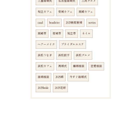
三重結婚式
名古屋結婚式
三河グルメ
知立カフェ
安城カフェ
岡崎カフェ
casal
brasileiro
2025新郎新婦
novios
岡崎市
安城市
知立市
ネイル
ヘアーメイク
ブライダルエステ
浜松うなぎ
浜松餃子
浜松グルメ
浜松カフェ
再婚式
離婚相談
恋愛相談
結婚相談
2025婚
今すぐ結婚式
2025bride
2025花嫁