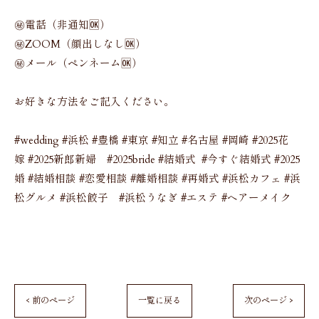
㊙️電話（非通知🆗）
㊙️ZOOM（顔出しなし🆗）
㊙️メール（ペンネーム🆗）
お好きな方法をご記入ください。
#wedding #浜松 #豊橋 #東京 #知立 #名古屋 #岡崎 #2025花
嫁 #2025新郎新婦 #2025bride #結婚式 #今すぐ結婚式 #2025
婚 #結婚相談 #恋愛相談 #離婚相談 #再婚式 #浜松カフェ #浜
松グルメ #浜松餃子 #浜松うなぎ #エステ #ヘアーメイク
< 前のページ
一覧に戻る
次のページ >