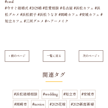
#casal
#今すぐ結婚式 #2025婚 #恋愛相談 #名古屋 #浜松カフェ #浜
松グルメ #浜松餃子 #浜松うなぎ #岡崎カフェ #安城カフェ #
知立カフェ #三河グルメ #ヘアーメイク
< 前のページ
一覧に戻る
次のページ >
関連タグ
#浜松結婚相談
#wedding
#知立市
#安城市
#岡崎市
#novios
#2025花嫁
#2025新郎新婦