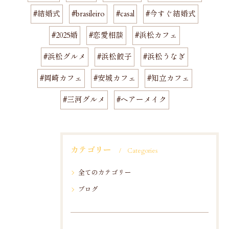
#結婚式
#brasileiro
#casal
#今すぐ結婚式
#2025婚
#恋愛相談
#浜松カフェ
#浜松グルメ
#浜松餃子
#浜松うなぎ
#岡崎カフェ
#安城カフェ
#知立カフェ
#三河グルメ
#ヘアーメイク
カテゴリー
Categories
全てのカテゴリー
ブログ