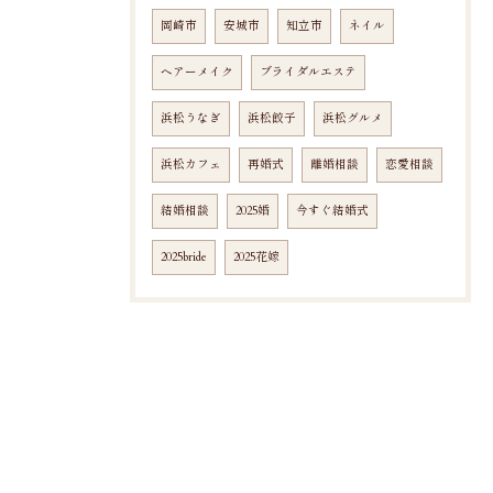
岡崎市
安城市
知立市
ネイル
ヘアーメイク
ブライダルエステ
浜松うなぎ
浜松餃子
浜松グルメ
浜松カフェ
再婚式
離婚相談
恋愛相談
結婚相談
2025婚
今すぐ結婚式
2025bride
2025花嫁