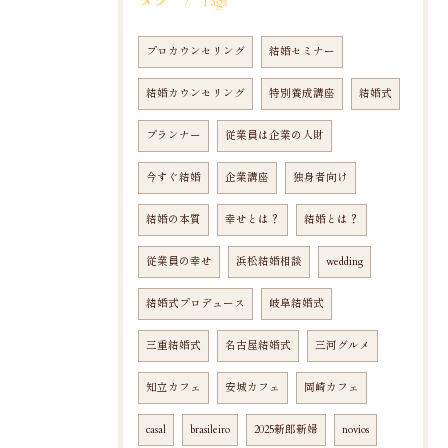
タグ
Tags
プロカウンセリング
結婚セミナー
結婚カウンセリング
特別養成講座
結婚式
プランナー
従業員は企業の人財
今すぐ結婚
企業講座
独身者向け
結婚の本質
幸せとは？
結婚とは？
従業員の幸せ
浜松結婚相談
wedding
結婚式プロデュース
岐阜結婚式
三重結婚式
名古屋結婚式
三河グルメ
知立カフェ
安城カフェ
岡崎カフェ
casal
brasileiro
2025新郎新婦
novios