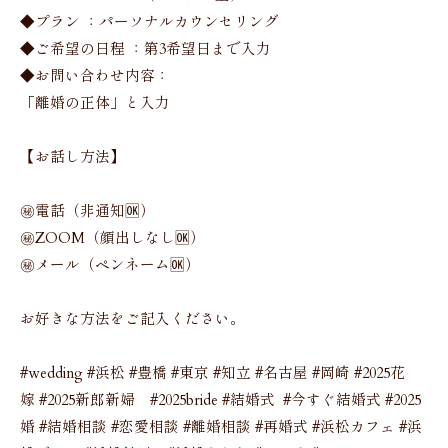
◆プラン ：パーソナルカウンセリング
◆ご希望の日程 ：第3希望日まで入力
◆お問い合わせ内容：
「離婚の正体」と入力
【お話し方法】
㊙️電話（非通知🆗）
㊙️ZOOM（顔出しなし🆗）
㊙️メール（ペンネーム🆗）
お好きな方法をご記入ください。
#wedding #浜松 #豊橋 #東京 #知立 #名古屋 #岡崎 #2025花
嫁 #2025新郎新婦 #2025bride #結婚式 #今すぐ結婚式 #2025
婚 #結婚相談 #恋愛相談 #離婚相談 #再婚式 #浜松カフェ #浜