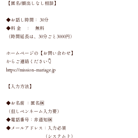
【匿名/顔出しなし相談】
◆お話し時間： 30分
◆料 金 ： 無料
（時間延長は、30分ごと3000円）
ホームページの【お問い合わせ】
からご連絡ください👇
https://mission-mariage.jp
【入力方法】
◆お名前 ：匿名🆗
（但しペンネーム入力要）
◆電話番号：非通知🆗
◆メールアドレス：入力必須
（システム上）