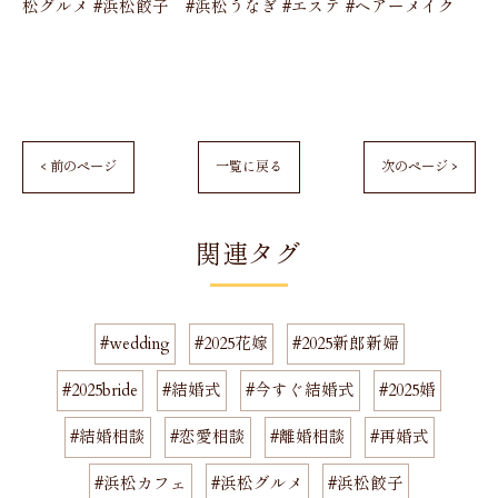
松グルメ #浜松餃子 #浜松うなぎ #エステ #ヘアーメイク
< 前のページ
一覧に戻る
次のページ >
関連タグ
#wedding
#2025花嫁
#2025新郎新婦
#2025bride
#結婚式
#今すぐ結婚式
#2025婚
#結婚相談
#恋愛相談
#離婚相談
#再婚式
#浜松カフェ
#浜松グルメ
#浜松餃子