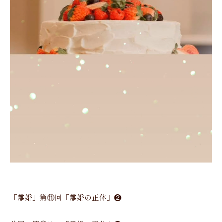
「離婚」第⑪回「離婚の正体」❷