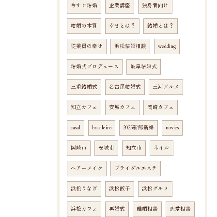
今すぐ結婚
企業講座
独身者向け
結婚の本質
幸せとは？
結婚とは？
従業員の幸せ
浜松結婚相談
wedding
結婚式プロデュース
岐阜結婚式
三重結婚式
名古屋結婚式
三河グルメ
知立カフェ
安城カフェ
岡崎カフェ
casal
brasileiro
2025新郎新婦
novios
岡崎市
安城市
知立市
ネイル
ヘアーメイク
ブライダルエステ
浜松うなぎ
浜松餃子
浜松グルメ
浜松カフェ
再婚式
離婚相談
恋愛相談