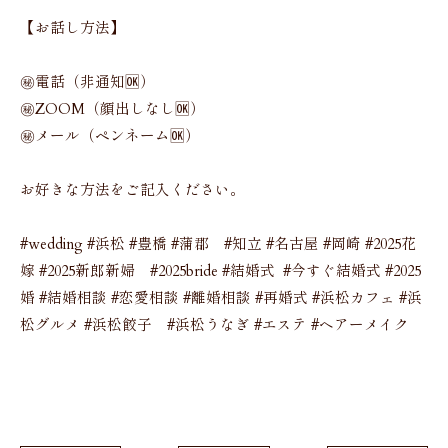
【お話し方法】
㊙️電話（非通知🆗）
㊙️ZOOM（顔出しなし🆗）
㊙️メール（ペンネーム🆗）
お好きな方法をご記入ください。
#wedding #浜松 #豊橋 #蒲郡 #知立 #名古屋 #岡崎 #2025花
嫁 #2025新郎新婦 #2025bride #結婚式 #今すぐ結婚式 #2025
婚 #結婚相談 #恋愛相談 #離婚相談 #再婚式 #浜松カフェ #浜
松グルメ #浜松餃子 #浜松うなぎ #エステ #ヘアーメイク