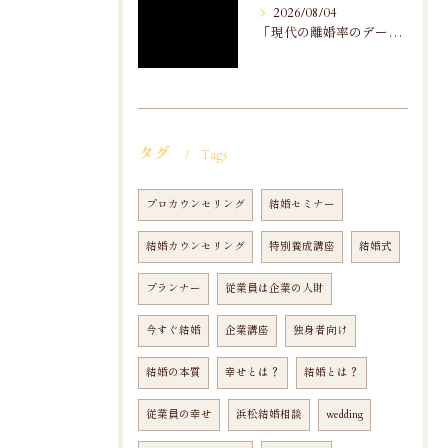
2026/08/04
「現代の離婚率のデータ分析」から
タグ
Tags
プロカウンセリング
結婚セミナー
結婚カウンセリング
特別養成講座
結婚式
プランナー
従業員は企業の人財
今すぐ結婚
企業講座
独身者向け
結婚の本質
幸せとは？
結婚とは？
従業員の幸せ
浜松結婚相談
wedding