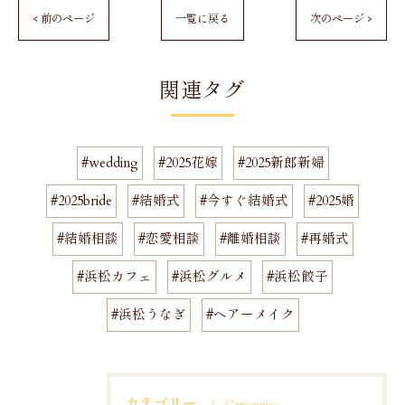
< 前のページ
一覧に戻る
次のページ >
関連タグ
#wedding
#2025花嫁
#2025新郎新婦
#2025bride
#結婚式
#今すぐ結婚式
#2025婚
#結婚相談
#恋愛相談
#離婚相談
#再婚式
#浜松カフェ
#浜松グルメ
#浜松餃子
#浜松うなぎ
#ヘアーメイク
カテゴリー