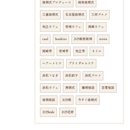
結婚式プロデュース
岐阜結婚式
三重結婚式
名古屋結婚式
三河グルメ
知立カフェ
安城カフェ
岡崎カフェ
casal
brasileiro
2025新郎新婦
novios
岡崎市
安城市
知立市
ネイル
ヘアーメイク
ブライダルエステ
浜松うなぎ
浜松餃子
浜松グルメ
浜松カフェ
再婚式
離婚相談
恋愛相談
結婚相談
2025婚
今すぐ結婚式
2025bride
2025花嫁