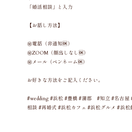
「婚活相談」と入力
【お話し方法】
㊙️電話（非通知🆗）
㊙️ZOOM（顔出しなし🆗）
㊙️メール（ペンネーム🆗）
お好きな方法をご記入ください。
#wedding #浜松 #豊橋 #蒲郡 #知立 #名古屋 
相談 #再婚式 #浜松カフェ #浜松グルメ #浜