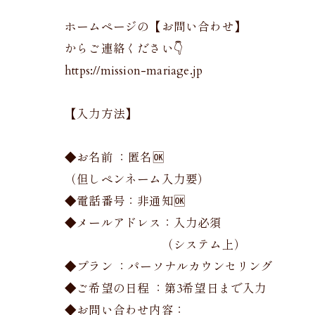
ホームページの【お問い合わせ】
からご連絡ください👇
https://mission-mariage.jp
【入力方法】
◆お名前 ：匿名🆗
（但しペンネーム入力要）
◆電話番号：非通知🆗
◆メールアドレス：入力必須
（システム上）
◆プラン ：パーソナルカウンセリング
◆ご希望の日程 ：第3希望日まで入力
◆お問い合わせ内容：