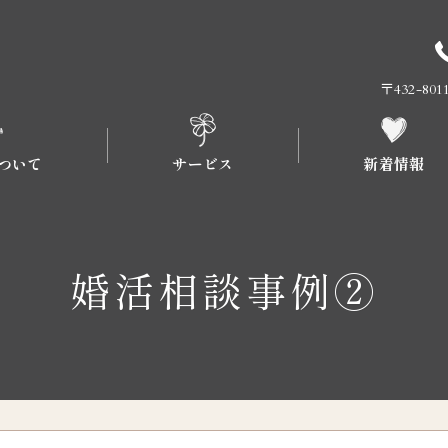
〒432-8
ついて
サービス
新着情報
流れについて
プラン
婚活相談事例②