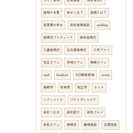
今すぐ結婚
企業講座
独身者向け
結婚の本質
幸せとは？
結婚とは？
従業員の幸せ
浜松結婚相談
wedding
結婚式プロデュース
岐阜結婚式
三重結婚式
名古屋結婚式
三河グルメ
知立カフェ
安城カフェ
岡崎カフェ
casal
brasileiro
2025新郎新婦
novios
岡崎市
安城市
知立市
ネイル
ヘアーメイク
ブライダルエステ
浜松うなぎ
浜松餃子
浜松グルメ
浜松カフェ
再婚式
離婚相談
恋愛相談