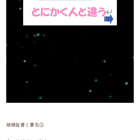
結婚証書と署名③