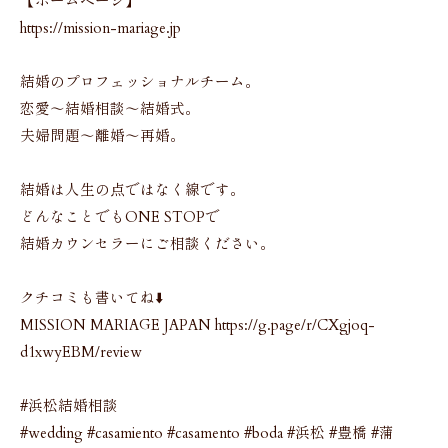
【ホームページ】
https://mission-mariage.jp
結婚のプロフェッショナルチーム。
恋愛〜結婚相談〜結婚式。
夫婦問題〜離婚〜再婚。
結婚は人生の点ではなく線です。
どんなことでもONE STOPで
結婚カウンセラーにご相談ください。
クチコミも書いてね⬇️
MISSION MARIAGE JAPAN https://g.page/r/CXgjoq-
d1xwyEBM/review
#浜松結婚相談
#wedding #casamiento #casamento #boda #浜松 #豊橋 #蒲