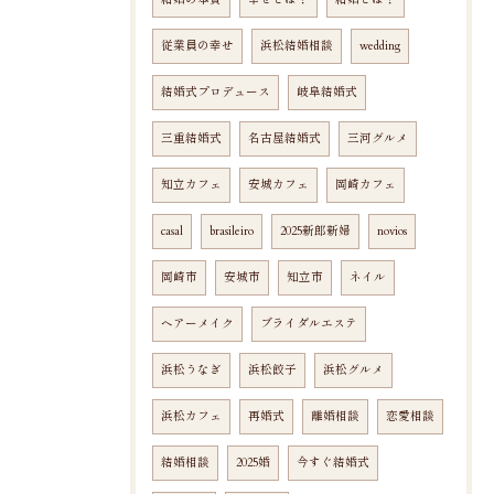
結婚の本質
幸せとは？
結婚とは？
従業員の幸せ
浜松結婚相談
wedding
結婚式プロデュース
岐阜結婚式
三重結婚式
名古屋結婚式
三河グルメ
知立カフェ
安城カフェ
岡崎カフェ
casal
brasileiro
2025新郎新婦
novios
岡崎市
安城市
知立市
ネイル
ヘアーメイク
ブライダルエステ
浜松うなぎ
浜松餃子
浜松グルメ
浜松カフェ
再婚式
離婚相談
恋愛相談
結婚相談
2025婚
今すぐ結婚式