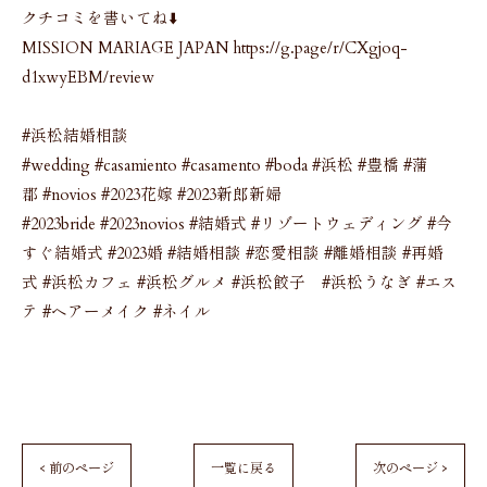
クチコミを書いてね⬇️
MISSION MARIAGE JAPAN https://g.page/r/CXgjoq-
d1xwyEBM/review
#浜松結婚相談
#wedding #casamiento #casamento #boda #浜松 #豊橋 #蒲
郡 #novios #2023花嫁 #2023新郎新婦
#2023bride #2023novios #結婚式 #リゾートウェディング #今
すぐ結婚式 #2023婚 #結婚相談 #恋愛相談 #離婚相談 #再婚
式 #浜松カフェ #浜松グルメ #浜松餃子 #浜松うなぎ #エス
テ #ヘアーメイク #ネイル
< 前のページ
一覧に戻る
次のページ >