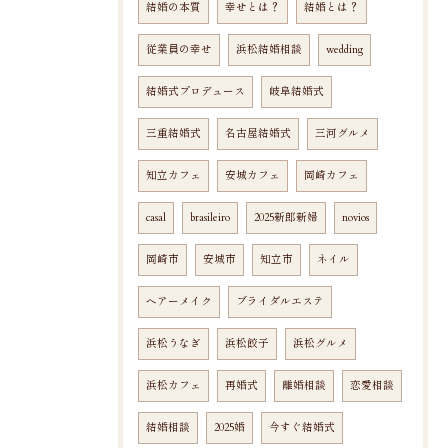
結婚の本質
幸せとは？
結婚とは？
従業員の幸せ
浜松結婚相談
wedding
結婚式プロデュース
岐阜結婚式
三重結婚式
名古屋結婚式
三河グルメ
知立カフェ
安城カフェ
岡崎カフェ
casal
brasileiro
2025新郎新婦
novios
岡崎市
安城市
知立市
ネイル
ヘアーメイク
ブライダルエステ
浜松うなぎ
浜松餃子
浜松グルメ
浜松カフェ
再婚式
離婚相談
恋愛相談
結婚相談
2025婚
今すぐ結婚式