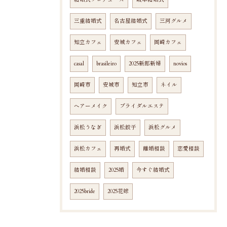
結婚式プロデュース
岐阜結婚式
三重結婚式
名古屋結婚式
三河グルメ
知立カフェ
安城カフェ
岡崎カフェ
casal
brasileiro
2025新郎新婦
novios
岡崎市
安城市
知立市
ネイル
ヘアーメイク
ブライダルエステ
浜松うなぎ
浜松餃子
浜松グルメ
浜松カフェ
再婚式
離婚相談
恋愛相談
結婚相談
2025婚
今すぐ結婚式
2025bride
2025花嫁