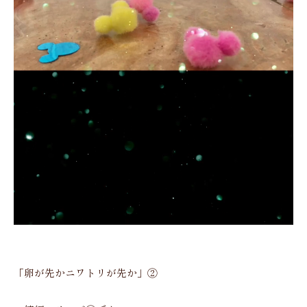
「卵が先かニワトリが先か」②