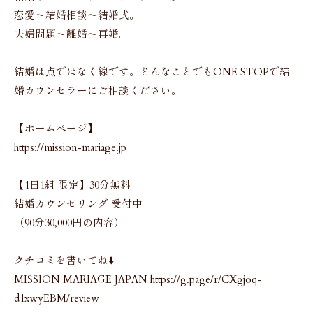
恋愛〜結婚相談〜結婚式。
夫婦問題〜離婚〜再婚。
結婚は点ではなく線です。どんなことでもONE STOPで結
婚カウンセラーにご相談ください。
【ホームページ】
https://mission-mariage.jp
【1日1組 限定】30分無料
結婚カウンセリング 受付中
（90分30,000円の内容）
クチコミを書いてね⬇️
MISSION MARIAGE JAPAN https://g.page/r/CXgjoq-
d1xwyEBM/review