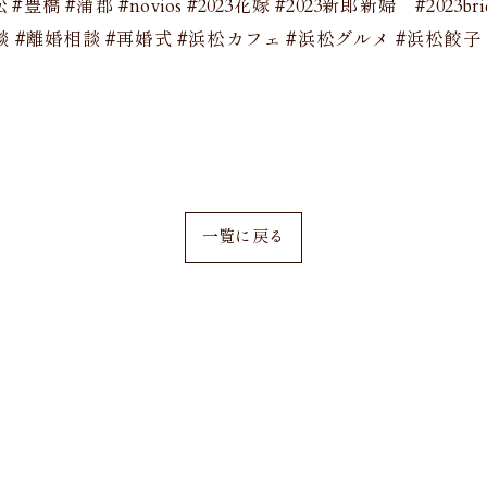
da #浜松 #豊橋 #蒲郡 #novios #2023花嫁 #2023新郎新婦 #20
愛相談 #離婚相談 #再婚式 #浜松カフェ #浜松グルメ #浜松餃
一覧に戻る