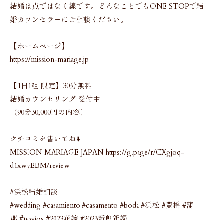
結婚は点ではなく線です。どんなことでもONE STOPで結
婚カウンセラーにご相談ください。
【ホームページ】
https://mission-mariage.jp
【1日1組 限定】30分無料
結婚カウンセリング 受付中
（90分30,000円の内容）
クチコミを書いてね⬇️
MISSION MARIAGE JAPAN https://g.page/r/CXgjoq-
d1xwyEBM/review
#浜松結婚相談
#wedding #casamiento #casamento #boda #浜松 #豊橋 #蒲
郡 #novios #2023花嫁 #2023新郎新婦