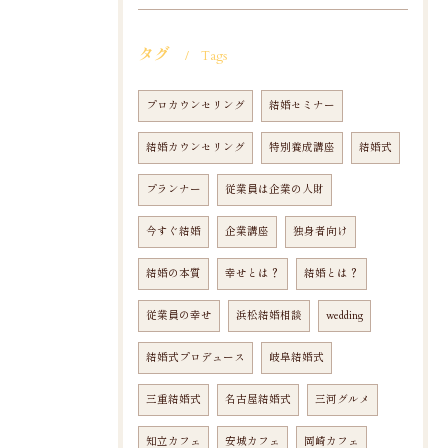
タグ
Tags
プロカウンセリング
結婚セミナー
結婚カウンセリング
特別養成講座
結婚式
プランナー
従業員は企業の人財
今すぐ結婚
企業講座
独身者向け
結婚の本質
幸せとは？
結婚とは？
従業員の幸せ
浜松結婚相談
wedding
結婚式プロデュース
岐阜結婚式
三重結婚式
名古屋結婚式
三河グルメ
知立カフェ
安城カフェ
岡崎カフェ