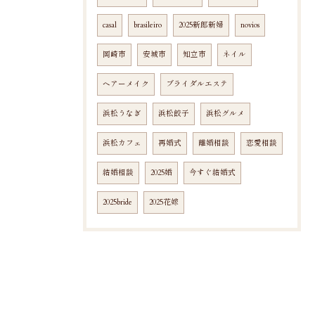
casal
brasileiro
2025新郎新婦
novios
岡崎市
安城市
知立市
ネイル
ヘアーメイク
ブライダルエステ
浜松うなぎ
浜松餃子
浜松グルメ
浜松カフェ
再婚式
離婚相談
恋愛相談
結婚相談
2025婚
今すぐ結婚式
2025bride
2025花嫁