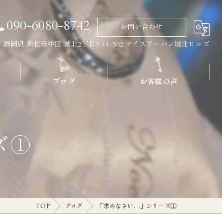
090-6080-8742
お問い合わせ
011 静岡県 浜松市中区 城北2丁目5-14-502 ナイスアーバン城北ヒルズ
ブログ
お客様の声
ズ①
TOP
ブログ
「求めなさい…」シリーズ①