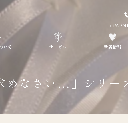
〒432-8
ついて
サービス
新着情報
流れについて
プラン
求めなさい…」シリー