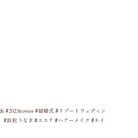
23bride #2023novios #結婚式 #リゾートウェディン
子 #浜松うなぎ #エステ #ヘアーメイク #ネイ