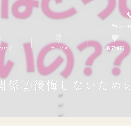
〒432-8
ついて
サービス
新着情報
流れについて
プラン
関係②後悔しないため