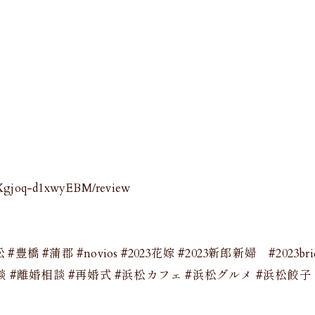
Xgjoq-d1xwyEBM/review
da #浜松 #豊橋 #蒲郡 #novios #2023花嫁 #2023新郎新婦 #20
愛相談 #離婚相談 #再婚式 #浜松カフェ #浜松グルメ #浜松餃