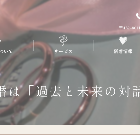
〒432-8
ついて
サービス
新着情報
流れについて
プラン
婚は「過去と未来の対