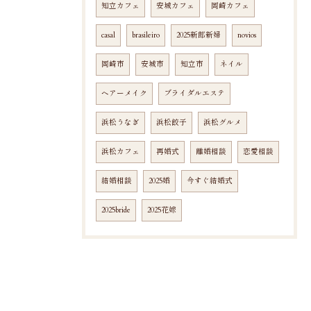
知立カフェ
安城カフェ
岡崎カフェ
casal
brasileiro
2025新郎新婦
novios
岡崎市
安城市
知立市
ネイル
ヘアーメイク
ブライダルエステ
浜松うなぎ
浜松餃子
浜松グルメ
浜松カフェ
再婚式
離婚相談
恋愛相談
結婚相談
2025婚
今すぐ結婚式
2025bride
2025花嫁