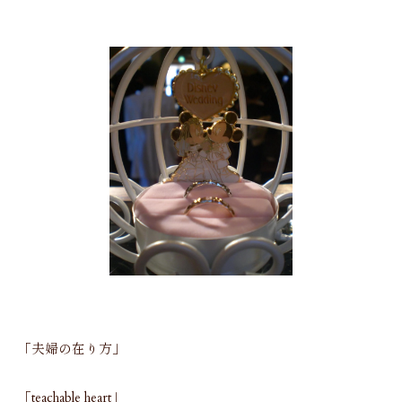
「夫婦の在り方」
「teachable heart」