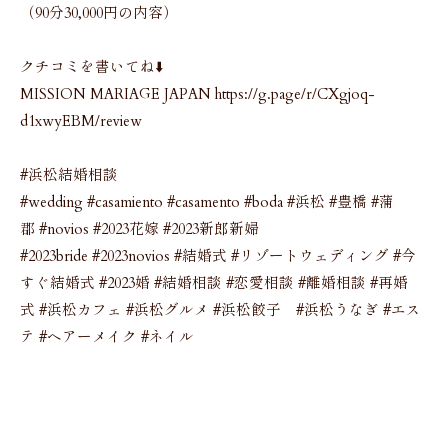
（90分30,000円の内容）
クチコミを書いてね⬇️
MISSION MARIAGE JAPAN https://g.page/r/CXgjoq-
d1xwyEBM/review
#浜松結婚相談
#wedding #casamiento #casamento #boda #浜松 #豊橋 #蒲
郡 #novios #2023花嫁 #2023新郎新婦
#2023bride #2023novios #結婚式 #リゾートウェディング #今
すぐ結婚式 #2023婚 #結婚相談 #恋愛相談 #離婚相談 #再婚
式 #浜松カフェ #浜松グルメ #浜松餃子 #浜松うなぎ #エス
テ #ヘアーメイク #ネイル