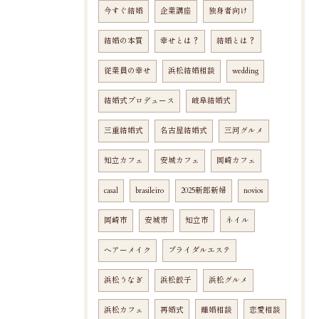
今すぐ結婚
企業講座
独身者向け
結婚の本質
幸せとは？
結婚とは？
従業員の幸せ
浜松結婚相談
wedding
結婚式プロデュース
岐阜結婚式
三重結婚式
名古屋結婚式
三河グルメ
知立カフェ
安城カフェ
岡崎カフェ
casal
brasileiro
2025新郎新婦
novios
岡崎市
安城市
知立市
ネイル
ヘアーメイク
ブライダルエステ
浜松うなぎ
浜松餃子
浜松グルメ
浜松カフェ
再婚式
離婚相談
恋愛相談