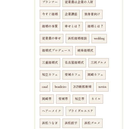
プランナー
従業員は企業の人財
今すぐ結婚
企業講座
独身者向け
結婚の本質
幸せとは？
結婚とは？
従業員の幸せ
浜松結婚相談
wedding
結婚式プロデュース
岐阜結婚式
三重結婚式
名古屋結婚式
三河グルメ
知立カフェ
安城カフェ
岡崎カフェ
casal
brasileiro
2025新郎新婦
novios
岡崎市
安城市
知立市
ネイル
ヘアーメイク
ブライダルエステ
浜松うなぎ
浜松餃子
浜松グルメ