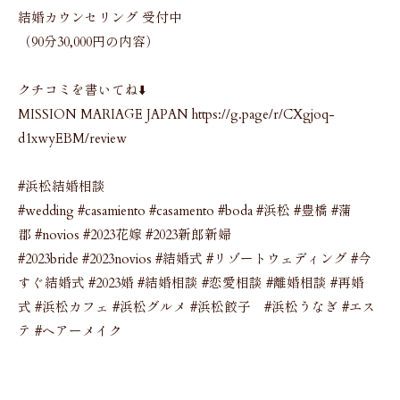
結婚カウンセリング 受付中
（90分30,000円の内容）
クチコミを書いてね⬇️
MISSION MARIAGE JAPAN https://g.page/r/CXgjoq-
d1xwyEBM/review
#浜松結婚相談
#wedding #casamiento #casamento #boda #浜松 #豊橋 #蒲
郡 #novios #2023花嫁 #2023新郎新婦
#2023bride #2023novios #結婚式 #リゾートウェディング #今
すぐ結婚式 #2023婚 #結婚相談 #恋愛相談 #離婚相談 #再婚
式 #浜松カフェ #浜松グルメ #浜松餃子 #浜松うなぎ #エス
テ #ヘアーメイク