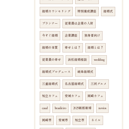
結婚カウンセリング
特別養成講座
結婚式
プランナー
従業員は企業の人財
今すぐ結婚
企業講座
独身者向け
結婚の本質
幸せとは？
結婚とは？
従業員の幸せ
浜松結婚相談
wedding
結婚式プロデュース
岐阜結婚式
三重結婚式
名古屋結婚式
三河グルメ
知立カフェ
安城カフェ
岡崎カフェ
casal
brasileiro
2025新郎新婦
novios
岡崎市
安城市
知立市
ネイル