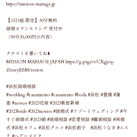
https://mission-mariage.jp
【1日1組 限定】30分無料
結婚カウンセリング 受付中
（90分30,000円の内容）
クチコミを書いてね⬇️
MISSION MARIAGE JAPAN https://g.page/r/CXgjoq-
d1xwyEBM/review
#浜松結婚相談
#wedding #casamiento #casamento #boda #浜松 #豊橋 #蒲
郡 #novios #2023花嫁 #2023新郎新婦
#2023bride #2023novios #結婚式 #リゾートウェディング #今
すぐ結婚式 #2023婚 #結婚相談 #恋愛相談 #離婚相談 #再婚
式 #浜松カフェ #浜松グルメ #浜松餃子 #浜松うなぎ #エス
テ #ヘアーメイク