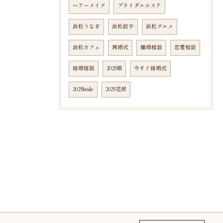
ヘアーメイク
ブライダルエステ
浜松うなぎ
浜松餃子
浜松グルメ
浜松カフェ
再婚式
離婚相談
恋愛相談
結婚相談
2025婚
今すぐ結婚式
2025bride
2025花嫁